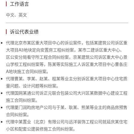
工作语言
中文、英文
诉讼代表业绩
代理
北京市某区重大项目中心的诉讼案件，包括某建筑公司诉区重
大项目
A3地块定向安置房工程纠纷案，某市二建诉区重大中心、
区公安分局看守所工程合同纠纷案，京某建筑公司诉区重大中心景
山学校工程纠纷案等，陈某等实际施工人诉区重大项目中心曹各庄
A地块施工合同纠纷案。
代理曹某、李某、赵某、程某等业主分别诉区重大项目中心住宅质
量问题、设计问题等纠纷案。
代理国网某通公司诉正元联合包装公司大兴区某数据中心建设工程
施工合同纠纷案。
代理厦门润昀房地产公司与于某、耿某、熊某等业主的商品房预售
合同纠纷案。
代理中某置业（北京）有限公司与远洋装饰工程公司就延庆某住宅
小区和配套公建装修施工合同纠纷案。