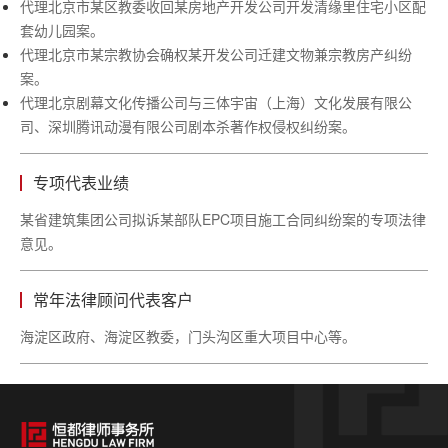
代理北京市某区教委收回某房地产开发公司开发清缘里住宅小区配
套幼儿园案。
代理北京市某宗教协会确权某开发公司迁建文物兼宗教房产纠纷
案。
代理北京剧幕文化传播公司与三体宇宙（上海）文化发展有限公
司、深圳腾讯动漫有限公司剧本杀著作权侵权纠纷案。
专项代表业绩
某省建筑集团公司拟诉某部队
EPC项目施工合同纠纷案的专项法律
意见。
常年法律顾问代表客户
海淀区政府、海淀区教委，门头沟区重大项目中心等。