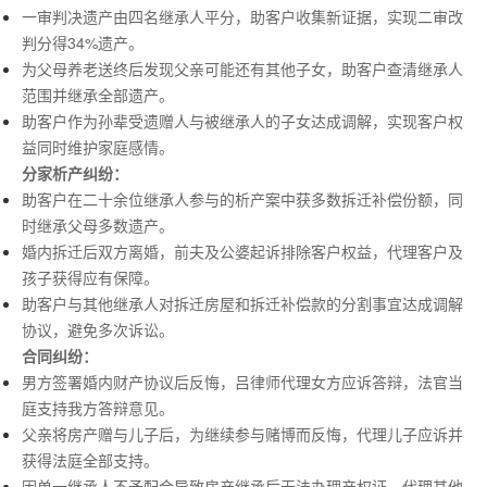
一审判决遗产由四名继承人平分，助客户收集新证据，实现二审改
判分得34%遗产。
为父母养老送终后发现父亲可能还有其他子女，助客户查清继承人
范围并继承全部遗产。
助客户作为孙辈受遗赠人与被继承人的子女达成调解，实现客户权
益同时维护家庭感情。
分家析产纠纷：
助客户在二十余位继承人参与的析产案中获多数拆迁补偿份额，同
时继承父母多数遗产。
婚内拆迁后双方离婚，前夫及公婆起诉排除客户权益，代理客户及
孩子获得应有保障。
助客户与其他继承人对拆迁房屋和拆迁补偿款的分割事宜达成调解
协议，避免多次诉讼。
合同纠纷：
男方签署婚内财产协议后反悔，吕律师代理女方应诉答辩，法官当
庭支持我方答辩意见。
父亲将房产赠与儿子后，为继续参与赌博而反悔，代理儿子应诉并
获得法庭全部支持。
因单一继承人不予配合导致房产继承后无法办理产权证，代理其他