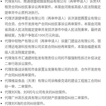
代理吴X兵、南通德盛硅酸盐制品有限公司（再审申请人）诉贾XX
租赁合同纠纷民事诉讼再审案件，本案由河南省高级人民法院裁定
提审并中止原判决执行。
代理济源健坤置业有限公司（再审申请人）诉济源昆腾置业有限公
司合资、合作开发房地产合同纠纷民事诉讼再审案件，本案由河南
省高级人民法院裁定提审并发回济源市中级人民法院重审，最终调
解结案，为客户争取近1000万元利益。
代理中轻物产有限公司（再审申请人）诉厦门建益达有限公司、宿
迁博远电源科技有限公司买卖合同纠纷再审案件，本案由福建省高
级人民法院裁定提审。
代理海东市汇通建材批发有限责任公司的不服强制性拆迁补偿决定
二审行政诉讼案件。
代理封备战诉衡阳市金泉置业发展有限公司的合资、合作开发房地
产合同纠纷再审案件。
代理维益食品（天津）有限公司诉梅泰克诺的建设工程施工合同纠
纷一审、二审案件。
代理刘X海、刘X的与公司有关的纠纷案件。
代理广州高乐皮具有限公司的财产损害赔偿纠纷二审案件。
代理刘X海的合同纠纷案件。