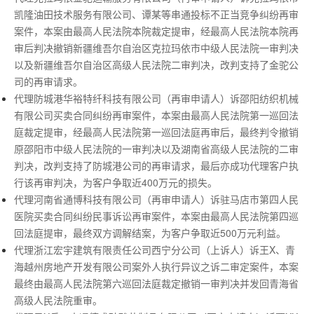
凯隆油田技术服务有限公司、谭某等串通投标不正当竞争纠纷再审
案件，本案由最高人民法院本院裁定提审，经最高人民法院本院再
审后判决撤销新疆维吾尔自治区克拉玛依市中级人民法院一审判决
以及新疆维吾尔自治区高级人民法院二审判决，改判支持了金驼公
司的再审请求。
代理防城港华裕特纤科技有限公司（再审申请人）诉邵阳纺织机械
有限公司买卖合同纠纷再审案件，本案由最高人民法院第一巡回法
庭裁定提审，经最高人民法院第一巡回法庭再审后，最终判令撤销
原邵阳市中级人民法院的一审判决以及湖南省高级人民法院的二审
判决，改判支持了防城港公司的再审请求，最后亦成功代理客户执
行该再审判决，为客户争取近400万元的损失。
代理河南省通博科技有限公司（再审申请人）诉驻马店市第四人民
医院买卖合同纠纷民事诉讼再审案件，本案由最高人民法院第四巡
回法庭提审，最终双方调解结案，为客户争取近500万元利益。
代理浙江宏宇建筑有限责任公司西宁分公司（上诉人）诉王X、青
海越州房地产开发有限公司案外人执行异议之诉二审定案件，本案
最终由最高人民法院第六巡回法庭裁定撤销一审判决并发回青海省
高级人民法院重审。