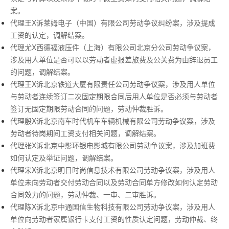
案。
代理王X诉莱姆电子（中国）有限公司劳动争议纠纷案，涉及提成
工资的认定，调解结案。
代理尤X西德福液压件（上海）有限公司北京分公司劳动争议案，
涉及用人单位是否可以以劳动者虚报差旅费及公关费为由辞退员工
的问题，调解结案。
代理王X诉北京铁道大厦有限责任公司劳动争议案，涉及用人单位
与劳动者连续签订二次固定期限合同后用人单位是否必须与劳动者
签订无固定期限劳动合同的问题，劳动仲裁胜诉。
代理殷X诉北京南车时代机车车辆机械有限公司劳动争议案，涉及
劳动者待岗期间工资支付相关问题，调解结案。
代理张X诉北京中影环银电影城有限公司劳动争议案，涉及加班费
如何认定及举证问题，调解结案。
代理宋X诉北京明日时尚信息技术有限公司劳动争议案，涉及用人
单位未向劳动者交付劳动合同以及劳动合同单方修改如何认定劳动
合同效力的问题，劳动仲裁、一审、二审胜诉。
代理陈X诉北京中通国信生物科技有限公司劳动争议案，涉及用人
单位向劳动者家属银行卡支付工资的性质认定问题，劳动仲裁、终