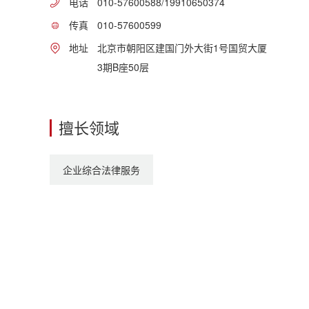
电话
010-57600588/19910650374
传真
010-57600599
地址
北京市朝阳区建国门外大街1号国贸大厦
3期B座50层
擅长领域
企业综合法律服务