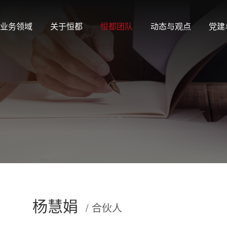
业务领域
关于恒都
恒都团队
动态与观点
党建
杨慧娟
/ 合伙人