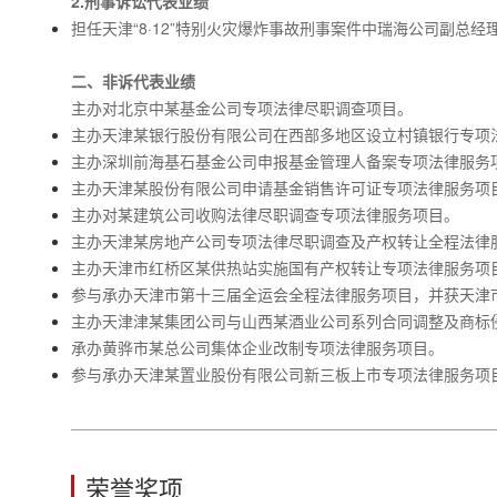
2.
刑事诉讼代表业绩
担任天津
“8·12”特别火灾爆炸事故刑事案件中瑞海公司副总
二、
非诉代表业绩
主办对北京中某基金公司专项法律尽职调查项目。
主办天津某银行股份有限公司在西部多地区设立村镇银行专项
主办深圳前海基石基金公司申报基金管理人备案专项法律服务
主办天津某股份有限公司申请基金销售许可证专项法律服务项
主办对某建筑公司收购法律尽职调查专项法律服务项目。
主办天津某房地产公司专项法律尽职调查及产权转让全程法律
主办天津市红桥区某供热站实施国有产权转让专项法律服务项
参与承办天津市第十三届全运会全程法律服务项目，并获天津
主办天津津某集团公司与山西某酒业公司系列合同调整及商标
承办黄骅市某总公司集体企业改制专项法律服务项目。
参与承办天津某置业股份有限公司新三板上市专项法律服务项
荣誉奖项