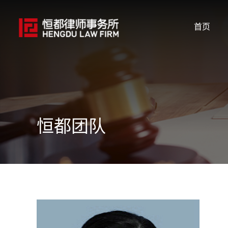
首页
恒都团队