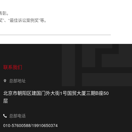
表彰。
”、“最佳诉讼案例奖”等。
联系我们
总部地址
北京市朝阳区建国门外大街1号国贸大厦三期B座50
层
总部电话
010-57600588/19910650374