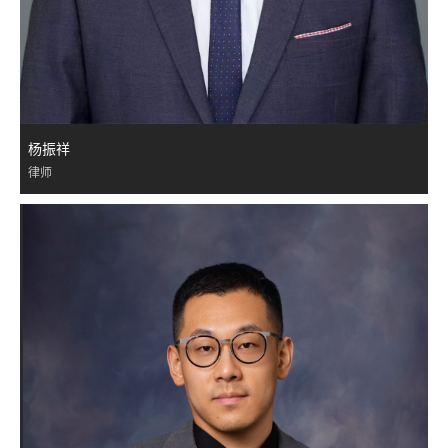
杨振祥
律师