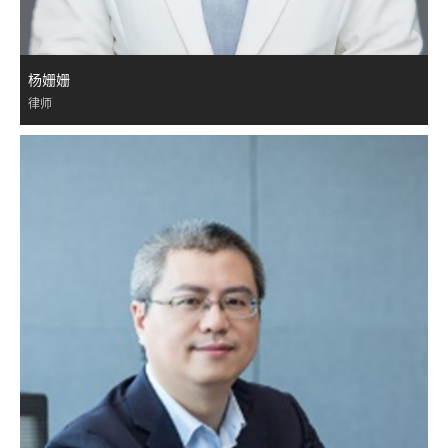
杨姗姗
律师