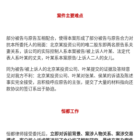
案件主要难点
部分被告与原告互相配合，使得本案形成了部分被告与原告合力对
抗本所委托人的局面：北京某投资公司的唯二股东即两名原告系夫
妻关系，该公司的实际控制人系本案被告/被上诉人叶某、法定代
表人系叶某的丈夫，叶某系本案原告/上诉人二人的女儿。
同为被告/被上诉人的北京某投资公司、叶某提交的证据及答辩意
见对我方不利：北京某投资公司、叶某对张某、侯某的诉请及陈述
事实完全接受，且积极呼应原告的主张，提交了大量的材料指向还
款协议的签订系出于胁迫。
恒都工作
恒都律师接受委托后，
立即
对诉前背景、案涉人物关系、案涉交易
模式、客户核心诉求等进行了充分的了解和研究，最终在复杂案件