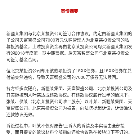
案情摘要
新疆某集团与北京某投资公司签订合作协议，约定由新疆某集团的
子公司天富智盛公司7000万元认购管理人为北京某投资公司的私
募投资基金，上述投资资金再由北京某投资公司购买新疆某集团发
行的2018年度第一期中期票据。后天富智盛公司与北京某投资公
司签订基金合同。
但北京某投资公司却用该款项投资了15XX债券，且15XX债券在兑
付前突然违约，导致天富智盛公司的7000万债券无法赎回。
各方经多次磋商，新疆某集团、天富智盛公司、北京某投资公司及
其实际控制人叶某达成还款协议。在还款协议履行过半的情况下，
张某、侯某（北京某投资公司唯二股东）以叶某、新疆某集团、天
富智盛公司、北京某投资公司为被告，向法院提起诉讼，诉请确认
还款协议无效。
诉讼过程中，叶某不仅对原告/上诉人的诉请及事实理由全部接
受，而且提交的诉讼材料全部指向还款协议系在被胁迫下签订的。