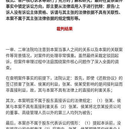
事实中锁定诉讼方向，即主要从法律适用入手进行抗辩：原告/上
诉人没有诉讼主体资格、诉请与其主张的法律依据不具有关联性、
本案不属于其主张法律依据的规定情形等。
裁判结果
一审、二审法院均注意到本案当事人之间的关系以及本案的关联案
件等背景情况，对案件的处理非常慎重。虽然最终采裁定驳回起
诉，但案件审理过程中法庭围绕案件核心问题作了深入全面的调
查。
在查明案件事实的前提下，法院认定：首先，即使《还款协议》的
签订损害了张某、侯某的利益，张某、侯某受影响的是间接利益而
非直接利益，故，其与本案不具有法律上的直接的利害关系；
其次，本案明显不属于股东直接诉讼的法律规定：（1）张某、侯
某与本案不具有直接利害关系（2）张某、侯某将北京某投资公司
的董事、高级管理人员以外的第三人均列为被告；
最后，本案亦不属于股东代表诉讼的情形：（1）提起本诉前，没
有竭尽公司内部救济（2）庭审中，张某、侯某明确其仅代表个人