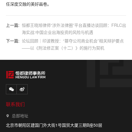
任深度交融的美好画卷。
上一篇:
恒都王晓旭律师“涉外法律圈”平台直播访谈回顾：FRLC出
海实战:中国企业出海投资的风险与机遇
下一篇:
论坛回顾｜印波教授：“篡夺公司商业机会”相关辩护要点
——以《刑法修正案（十二）》的施行为契机
联系我们
总部地址
北京市朝阳区建国门外大街1号国贸大厦三期B座50层