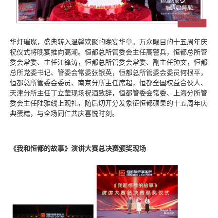
华灯璀璨，盛典转入温馨欢聚的晚宴华章。万众瞩目的十五周年庆
祝仪式将晚宴推向高潮。恒都总所管委会主任高警兵，恒都总所管
委会常委、主任江锋涛，恒都总所管委会常委、副主任钟文，恒都
总所党委书记、管委会常委张银英，恒都总所管委会委员何根平，
恒都总所管委会委员、南京分所主任席超，恒都全国权益合伙人、
天津分所主任丁立莹现场祝酒致辞，恒都管委会常委、上海分所管
委会主任陆雅线上观礼，随后切开分发象征恒都硕果的十五周年庆
典蛋糕，与全场同仁共庆喜悦时刻。
《我和恒都的故事》演讲大赛总决赛颁奖现场