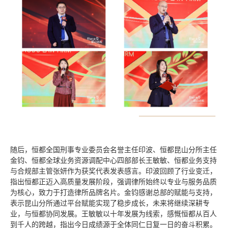
随后，恒都全国刑事专业委员会名誉主任印波、恒都昆山分所主任
金钧、恒都全球业务资源调配中心四部部长王敏敏、恒都业务支持
与合规部主管张妍作为获奖代表发表感言。印波回顾了行业变迁，
指出恒都正迈入高质量发展阶段，强调律所始终以专业与服务品质
为核心，致力于打造律所品牌名片。金钧感谢总部的赋能与支持，
表示昆山分所通过平台赋能实现了稳步成长，未来将继续深耕专
业，与恒都协同发展。王敏敏以十年发展为线索，感慨恒都从百人
到千人的跨越，指出今日成绩源于全体同仁日复一日的奋斗积累。