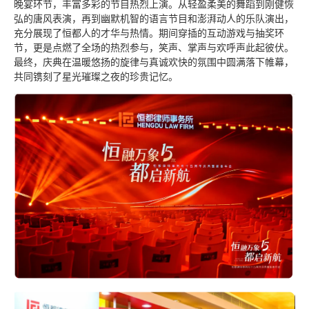
晚宴环节，丰富多彩的节目热烈上演。从轻盈柔美的舞蹈到刚健恢
弘的唐风表演，再到幽默机智的语言节目和澎湃动人的乐队演出，
充分展现了恒都人的才华与热情。期间穿插的互动游戏与抽奖环
节，更是点燃了全场的热烈参与，笑声、掌声与欢呼声此起彼伏。
最终，庆典在温暖悠扬的旋律与真诚欢快的氛围中圆满落下帷幕，
共同镌刻了星光璀璨之夜的珍贵记忆。