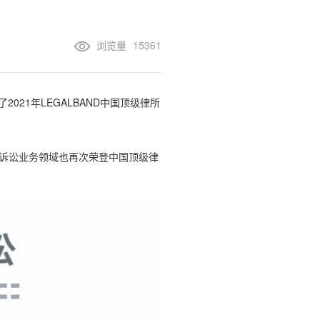
浏览量
15361
21年LEGALBAND中国顶级律所
诉讼业务领域也再次荣登中国顶级律