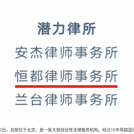
月10日，总部位于北京，是一家大型综合性法律服务机构。经过10年筚路蓝