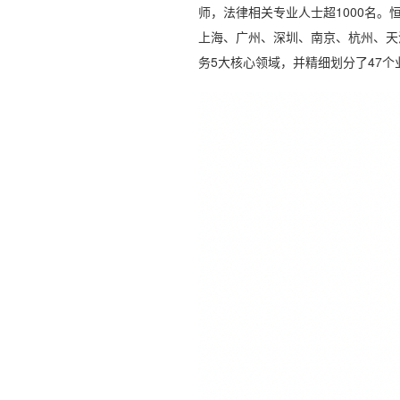
师，法律相关专业人士超1000名。
上海、广州、深圳、南京、杭州、天
务5大核心领域，并精细划分了47