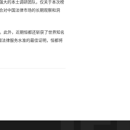
有强大的本土调研团队，仅关于本次榜
结合对中国法律市场的长期观察和洞
。此外，近期恒都还斩获了世界知名
卓越法律服务水准的最佳证明，恒都将