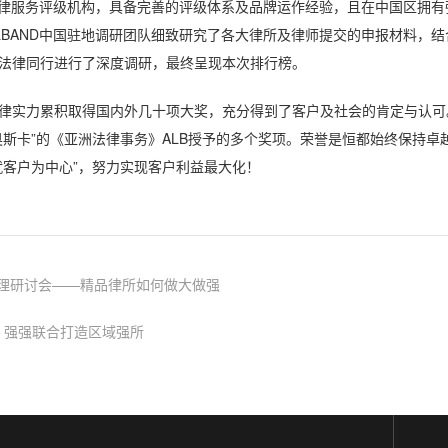
商业法律服务评级机构，具备完善的评级体系及品牌运作经验，且在中国区拥
ALBAND中国驻地调研团队细致研究了各大律所及律师提交的申报材料，
法律同行进行了深度调研，最终呈现本次排行榜。
律实力累积取得国内外几十项大奖，充分得到了客户及社会的肯定与认可
奥斯卡”的《亚洲法律事务》ALB授予的多个奖项。荣誉是恒都始终保持
就客户为中心”，努力实现客户利益最大化！
理研讨会——精品律所如何做大做强
所，强强联合打造区域强所