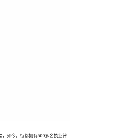
缕，如今，恒都拥有500多名执业律