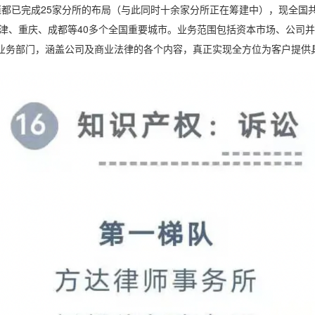
恒都已完成25家分所的布局（与此同时十余家分所正在筹建中），现全国
津、重庆、成都等40多个全国重要城市。业务范围包括资本市场、公司
个业务部门，涵盖公司及商业法律的各个内容，真正实现全方位为客户提供