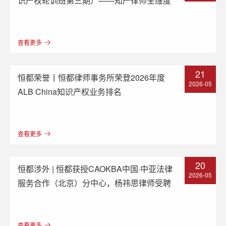
识产权轮训班第三期）——知产律师全维度
进阶：专业精进×市场破局
查看更多
21
恒都荣誉丨恒都律师事务所荣登2026年度
2026-05
ALB China知识产权业务排名
查看更多
20
恒都涉外 | 恒都获授CAOKBA中国·中亚法律
2026-05
服务合作（北京）分中心，杨祎思律师受聘
担任吉中公民法律援助中心调解员
查看更多