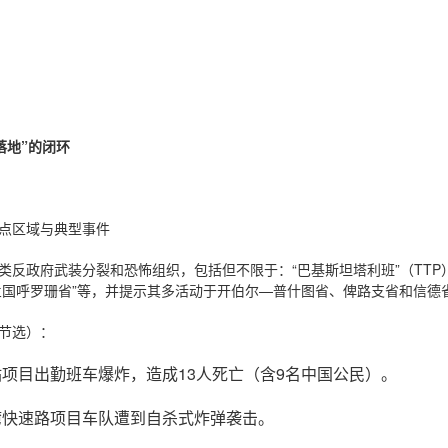
落地”的闭环
点区域与典型事件
反政府武装分裂和恐怖组织，包括但不限于：“巴基斯坦塔利班”（TTP）、
伊斯兰国呼罗珊省”等，并提示其多活动于开伯尔—普什图省、俾路支省和信德
节选）：
电站项目出勤班车爆炸，造成13人死亡（含9名中国公民）。
东湾快速路项目车队遭到自杀式炸弹袭击。