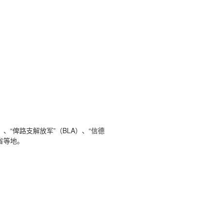
“俾路支解放军”（BLA）、“信德
省等地。