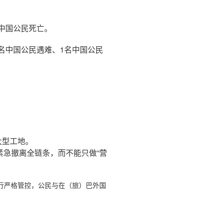
名中国公民死亡。
2名中国公民遇难、1名中国公民
大型工地。
紧急撤离全链条，而不能只做“营
行严格管控，公民与在（旅）巴外国