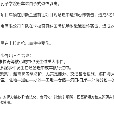
大学孔子学院班车遭自杀式恐怖袭击。
水电站项目车辆在伊斯兰堡前往项目现场途中遭到恐怖袭击，造成5
姆港发电有限公司车队在卡拉奇真纳国际机场附近遭恐怖袭击，造成
国公民在卡拉奇枪击事件中受伤。
至少导出三个结论：
”：卡拉奇等核心城市也发生过重大事件。
：多起事件发生在通勤途中或车队行进中。
员越“聚集”，越需高等级防护：尤其是能源、交通基础设施、港口与
盖：驻地—通勤—办公—工地—仓储—港口/口岸—外协分包—
，安保力量必须“合法化、合同化”《指南》明确，巴基斯坦对枪支弹药实
法使用。