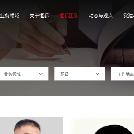
业务领域
关于恒都
恒都团队
动态与观点
党建
业务领域
职级
工作地点