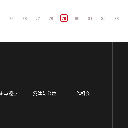
4
75
76
77
78
79
80
81
82
83
态与观点
党建与公益
工作机会