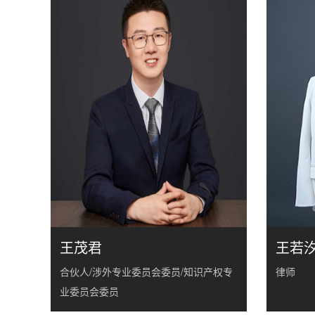
王茂君
王若
合伙人/涉外专业委员会委员/知识产权专
律师
业委员会委员