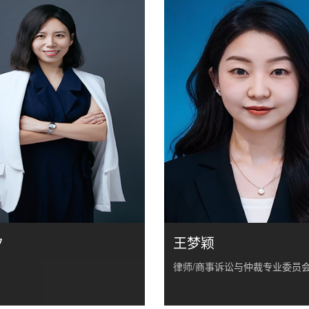
汐
王梦颖
律师/商事诉讼与仲裁专业委员