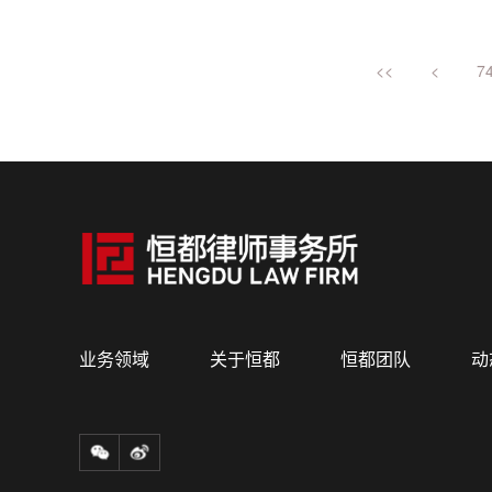
<<
<
7
业务领域
关于恒都
恒都团队
动