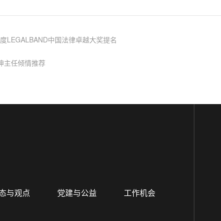
度LEGALBAND中国法律卓越大奖提名
张坤主任倾情推荐
态与观点
党建与公益
工作机会