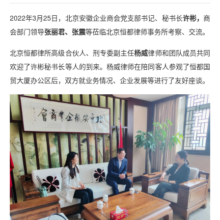
2022年3月25日，北京安徽企业商会党支部书记、秘书长
许彬，
商
会部门领导
张丽君、张震
等莅临北京恒都律师事务所考察、交流。
北京恒都律所高级合伙人、刑专委副主任
杨威
律师和团队成员共同
欢迎了许彬秘书长等人的到来。杨威律师在陪同客人参观了恒都国
贸大厦办公区后，双方就业务情况、企业发展等进行了友好座谈。