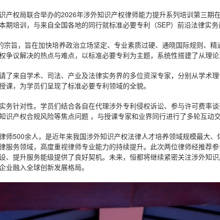
家知识产权局联合举办的2026年涉外知识产权律师能力提升系列培训第三
本期培训，与来自全国各地的同行就标准必要专利（SEP）前沿法律实务
”的宗旨，旨在加快培养政治立场坚定、专业素质过硬、通晓国际规则、精
权争议解决的热点与难点，以标准必要专利为主题，系统性搭建了从理论
请了来自学术、司法、产业及法律实务界的多位资深专家，分别从学术理
授课，为学员们呈现了标准必要专利领域的全貌。
实务针对性。学员们结合各自在代理涉外专利侵权诉讼、参与许可费率谈
知识产权合规风险等焦点问题 ，与授课专家和业界同行进行了多轮互动
律师500余人，是近年来我国涉外知识产权法律人才培养领域规模最大、
律服务领域，高度重视律师专业能力的持续提升。此次两位律师经推荐参
设、提升服务能级提供了良好契机。未来，恒都将继续紧密关注涉外知识
企业融入全球创新发展格局。