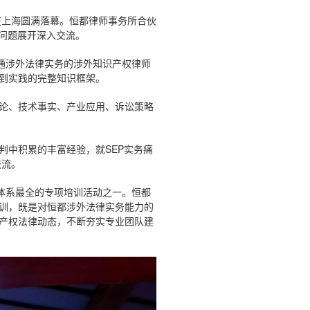
期在上海圆满落幕。恒都律师事务所合伙
问题展开深入交流。
通涉外法律实务的涉外知识产权律师
到实践的完整知识框架。
论、技术事实、产业应用、诉讼策略
判中积累的丰富经验，就SEP实务痛
交流。
体系最全的专项培训活动之一。恒都
训，既是对恒都涉外法律实务能力的
产权法律动态，不断夯实专业团队建