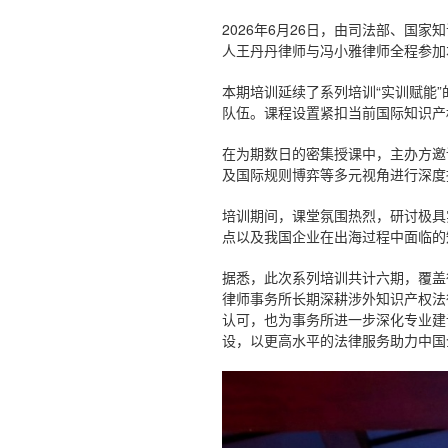
2026年6月26日，由司法部、国
人王丹丹律师与冯小雅律师全程参加
本期培训延续了系列培训“实训赋能
队伍。课程设置紧扣当前国际知识产
在为期数日的密集授课中，主办方邀
及国际规则博弈等多元视角进行深度
培训期间，课堂氛围热烈，研讨极具
点以及我国企业在出海过程中面临的
据悉，此次系列培训共计六期，覆盖
律师事务所长期深耕涉外知识产权法
认可，也为事务所进一步深化专业建
设，以更高水平的法律服务助力中国