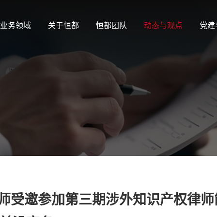
业务领域
关于恒都
恒都团队
动态与观点
党建
都律师受邀参加第三期涉外知识产权律