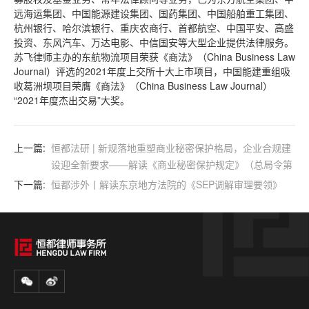
远海运集团、中国能源建设集团、国药集团、中国船舶重工集团、
杭州银行、哈尔滨银行、重庆农商行、首都航空、中国平安、高盛
投资、东风汽车、万达电影、中信国安等大型企业提供法律服务。
苏飞律师主办的东航物流项目荣获《商法》（China Business Law
Journal）评选的2021年度上交所十大上市项目，中国能建重组吸
收葛洲坝项目荣膺《商法》（China Business Law Journal）
“2021年度杰出交易”大奖。
上一篇:
恒都法研 | 新规落地重塑商业秘密保护格局，企业合规建
设迎全新要求——解读《商业秘密保护规定》（总局令第
126号）
下一篇:
恒都涉外丨解读东京地方法院的《SEP调解审理要领》