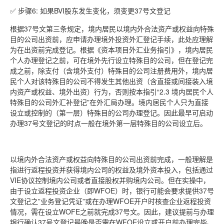
✅ 步骤6: 如果BVI股东发生变化，须变更37号文登记
根据37号文第三条规定，境内居民以境内外合法资产或权益向特殊
目的公司出资前，应申请办理境外投资外汇登记手续，此处应理解
为在出资前完成登记。根据《资本项目外汇业务指引》，境内居民
个人办理登记之前，可在境外先行设立特殊目的公司，但在登记完
成之前，除支付（含境外支付）特殊目的公司注册费用外，境内居
民个人对该特殊目的公司不得发生其他出资（含直接或间接装入境
内资产或权益、境外出资）行为，否则按本指引“2.3 境内居民个人
特殊目的公司外汇补登记”在外汇局办理。境内居民个人只为直接
设立或控制的（第一层）特殊目的公司办理登记。因此最早可启动
办理37号文登记的时点一般在境外第一层特殊目的公司设立后。
以境内外合法资产或权益向特殊目的公司出资前完成，一般理解是
指进行返程投资并获得境内公司的权益及境外资本投入，包括通过
VIE协议控制境内公司或者直接股权并购境内公司。但在实操中，
由于设立返程投资企业（即WFOE）时，银行可能会要求提供37号
文登记之”业务登记凭证”或在办理WFOE开户时核查企业返程投资
情况，需在设立WOFE之前就完成37号文。因此，建议提前与办理
银行确认37号文登记最晚是否需在WFOE设立或开户前办理完毕、