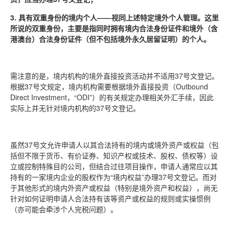
3. 具有双重身份的境内个人——视同上述特定境外个人管理。这里
所说的双重身份，主要是指同时拥有境内合法身份证件和境外（含
港澳台）合法身份证件（但不包括境外永久居留证明）的个人。
需注意的是，境内机构的境外直接投资活动并不适用37号文登记。
根据37号文规定，境内机构需要根据境外直接投资（Outbound
Direct Investment，“ODI”）的有关规定办理相关外汇手续，因此
实际上并无针对境内机构的37号文登记。
虽然37号文允许申请人以其合法持有的境内或境外资产或权益（包
括但不限于货币、有价证券、知识产权或技术、股权、债权等）设
立或控制特殊目的公司，但结合过往项目操作，申请人通常应以其
持有的一家境内企业的股权作为“境内权益”办理37号文登记。而对
于其他形式的境内外资产或权益（特别是境外资产和权益），尚无
针对如何证明申请人合法持有该等资产或权益的规则或实操惯例
（亦可能会牵涉个人完税问题）。