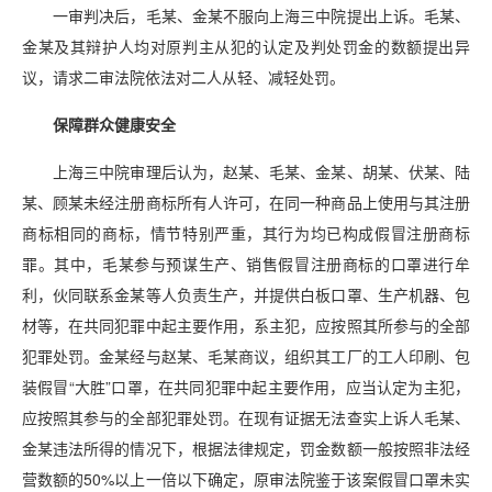
一审判决后，毛某、金某不服向上海三中院提出上诉。毛某、
金某及其辩护人均对原判主从犯的认定及判处罚金的数额提出异
议，请求二审法院依法对二人从轻、减轻处罚。
保障群众健康安全
上海三中院审理后认为，赵某、毛某、金某、胡某、伏某、陆
某、顾某未经注册商标所有人许可，在同一种商品上使用与其注册
商标相同的商标，情节特别严重，其行为均已构成假冒注册商标
罪。其中，毛某参与预谋生产、销售假冒注册商标的口罩进行牟
利，伙同联系金某等人负责生产，并提供白板口罩、生产机器、包
材等，在共同犯罪中起主要作用，系主犯，应按照其所参与的全部
犯罪处罚。金某经与赵某、毛某商议，组织其工厂的工人印刷、包
装假冒“大胜”口罩，在共同犯罪中起主要作用，应当认定为主犯，
应按照其参与的全部犯罪处罚。在现有证据无法查实上诉人毛某、
金某违法所得的情况下，根据法律规定，罚金数额一般按照非法经
营数额的50%以上一倍以下确定，原审法院鉴于该案假冒口罩未实