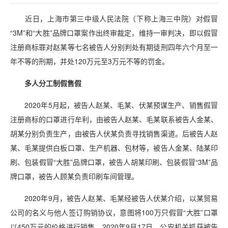
近日，上海市第三中级人民法院（下称上海三中院）对假冒
“3M”和“大胜”品牌口罩案作出终审裁定，维持一审判决，即以假冒
注册商标罪对赵某等七名被告人分别判处有期徒刑四年六个月至一
年不等的刑期，并处120万元至3万元不等的罚金。
多人分工制假售假
2020年5月起，被告人赵某、毛某、伏某预谋生产、销售假冒
注册商标的口罩进行牟利，由被告人赵某、毛某联系被告人金某、
胡某分别负责生产，由被告人伏某负责寻找销售渠道。后被告人赵
某、毛某提供白板口罩、生产机器、包材等，被告人金某、陆某印
刷、包装假冒“大胜”品牌口罩，被告人胡某印刷、包装假冒“3M”品
牌口罩，被告人顾某负责印刷车间管理。
2020年9月，被告人赵某、毛某经被告人伏某介绍，以某贸易
公司的名义与他人签订购销协议，意图将100万只假冒“大胜”口罩
以450万元的价格进行销售。2020年9月17日，公安机关抓获被告