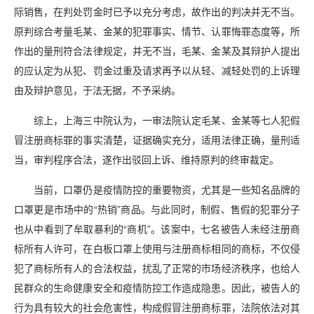
际销售，在判处罚金时已予以充分考虑，故作出的判决并无不当。
原判综合考量毛某、金某的犯罪事实、情节、认罪悔罪态度等，所
作出的量刑符合法律规定，并无不当，毛某、金某及其辩护人提出
的应认定为从犯、罚金过重及请求再予以从轻、减轻处罚的上诉理
由及辩护意见，于法无据，不予采纳。
综上，上海三中院认为，一审法院认定毛某、金某等七人犯假
冒注册商标罪的事实清楚，证据确实充分，适用法律正确，量刑适
当，审判程序合法，遂作出驳回上诉、维持原判的终审裁定。
当前，口罩仍是疫情防控的重要物资，尤其是一些知名品牌的
口罩更是市场中的“热销”商品。与此同时，制假、售假的犯罪分子
也从中看到了牟取暴利的“商机”。该案中，七名被告人未经注册商
标所有人许可，在白板口罩上使用与注册商标相同的商标，不仅侵
犯了商标所有人的合法权益，扰乱了正常的市场经济秩序，也给人
民群众的生命健康安全和疫情防控工作造成隐患。因此，被告人的
行为具有较大的社会危害性，构成假冒注册商标罪，法院依法对其