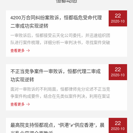
22
4200万合同纠纷案败诉，恒都临危受命代理
2020-10
二审成功实现逆转
一审败诉后，恒都接受云天化公司委托，并迅速组织团
队进行案件梳理，详细分析一审判决书，寻找案件突破
口。最终帮助客户二审实现逆转，避免了严重的经济损
查看更多
失和不利的商业影响，有力维护了当事人的合法权益。
22
不正当竞争案件一审败诉，恒都代理二审成
2020-10
功实现逆转
面对一审败诉的不利局面，恒都律师充分论述不正当竞
争案件构成要件，结合在先类似案件判决，利用在案证
据据理力争，最终二审实现逆转，维护客户的商标专用
查看更多
权，争取到相应的赔偿。
22
最高院支持恒都观点，“供港”≠“供应香港”，晨
2020-10