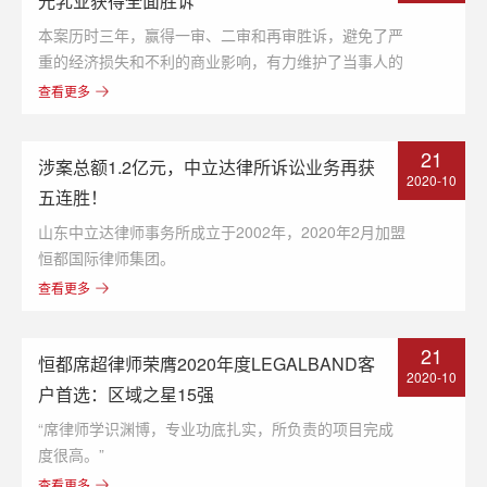
光乳业获得全面胜诉
本案历时三年，赢得一审、二审和再审胜诉，避免了严
重的经济损失和不利的商业影响，有力维护了当事人的
合法权益。
查看更多
21
涉案总额1.2亿元，中立达律所诉讼业务再获
2020-10
五连胜！
山东中立达律师事务所成立于2002年，2020年2月加盟
恒都国际律师集团。
查看更多
21
恒都席超律师荣膺2020年度LEGALBAND客
2020-10
户首选：区域之星15强
“席律师学识渊博，专业功底扎实，所负责的项目完成
度很高。”
查看更多