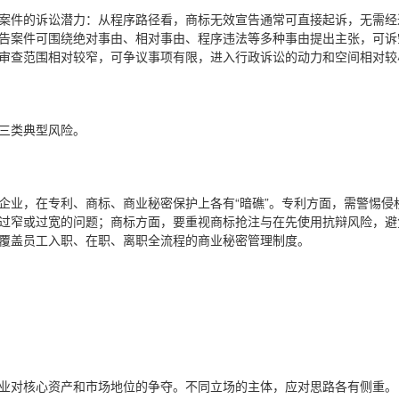
案件的诉讼潜力：从程序路径看，商标无效宣告通常可直接起诉，无需经
告案件可围绕绝对事由、相对事由、程序违法等多种事由提出主张，可诉
审查范围相对较窄，可争议事项有限，进入行政诉讼的动力和空间相对较
在三类典型风险。
企业，在专利、商标、商业秘密保护上各有“暗礁”。专利方面，需警惕侵
过窄或过宽的问题；商标方面，要重视商标抢注与在先使用抗辩风险，避
覆盖员工入职、在职、离职全流程的商业秘密管理制度。
业对核心资产和市场地位的争夺。不同立场的主体，应对思路各有侧重。