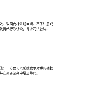
效、驳回商标注册申请、不予注册或
院提起行政诉讼，寻求司法救济。
值：一方面可以延缓竞争对手的确权
并在商务谈判中增加筹码。