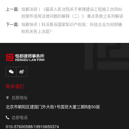
上一篇:
恒都法研丨《最高人民法院关于审理建设工程施工合同纠
纷案件适用法律问题的解释（二）》 重点条款之系列解读
（六）
下一篇:
恒都快评丨科沃斯诉国家知识产权局：科技企业为何把确
权机关告上法庭？
联系我们
总部地址
北京市朝阳区建国门外大街1号国贸大厦三期B座50层
总部电话
010-57600588/19910650374