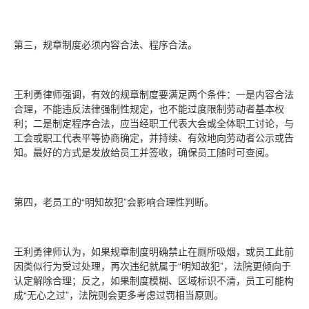
第三，规章制度必须内容合法、程序合法。
王利勇律师强调，有效的规章制度要满足两个条件：一是内容合法
合理，不能违反法律强制性规定，也不能过度限制劳动者基本权
利；二是制定程序合法，应当经职工代表大会或全体职工讨论，与
工会或职工代表平等协商确定，并持续、有效地向劳动者公示或告
知。最好的方式是发放给员工并签收，确保员工随时可查阅。
第四，老员工的“明知故犯”会影响合理性判断。
王利勇律师认为，如果规章制度明确禁止在厕所吸烟，或员工此前
因类似行为受过处理，再次违纪就属于“明知故犯”，法院更倾向于
认定解除合理；反之，如果制度模糊、区域标识不清，员工可能构
成“无心之过”，法院则会更多考虑过罚相当原则。